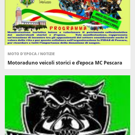
MOTO D'EPOCA
/
NOTIZIE
Motoraduno veicoli storici e d’epoca MC Pescara