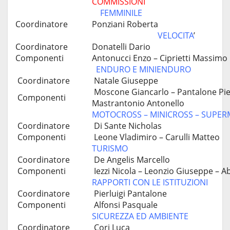
COMMISSIONI
FEMMINILE
Coordinatore
Ponziani Roberta
VELOCITA
’
Coordinatore
Donatelli Dario
Componenti
Antonucci Enzo – Ciprietti Massimo
ENDURO E MINIENDURO
Coordinatore
Natale Giuseppe
Moscone Giancarlo – Pantalone Pierl
Componenti
Mastrantonio Antonello
MOTOCROSS – MINICROSS – SUPE
Coordinatore
Di Sante Nicholas
Componenti
Leone Vladimiro – Carulli Matteo
TURISMO
Coordinatore
De Angelis Marcello
Componenti
Iezzi Nicola – Leonzio Giuseppe – 
RAPPORTI CON LE ISTITUZIONI
Coordinatore
Pierluigi Pantalone
Componenti
Alfonsi Pasquale
SICUREZZA ED AMBIENTE
Coordinatore
Cori Luca