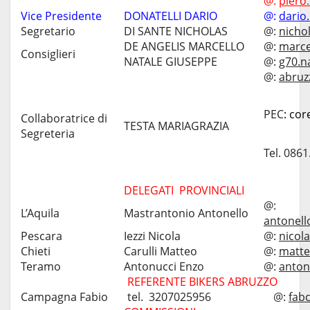
@:
piero
Vice Presidente
DONATELLI DARIO
@:
dario
Segretario
DI SANTE NICHOLAS
@:
nicho
DE ANGELIS MARCELLO
@:
marce
Consiglieri
NATALE GIUSEPPE
@:
g70.n
@:
abruz
PEC
:
cor
Collaboratrice di
TESTA MARIAGRAZIA
Segreteria
Tel. 086
DELEGATI PROVINCIALI
@:
L’Aquila
Mastrantonio Antonello
antonell
Pescara
Iezzi Nicola
@:
nicol
Chieti
Carulli Matteo
@:
matte
Teramo
Antonucci Enzo
@:
anton
REFERENTE BIKERS ABRUZZO
Campagna Fabio
tel. 3207025956
@:
fab