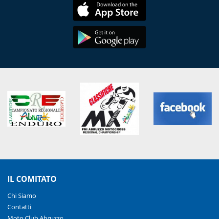
IL COMITATO
Chi Siamo
Contatti
Moto Club Abruzzo