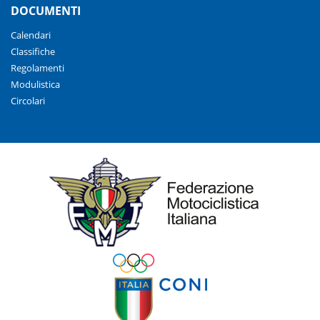
DOCUMENTI
Calendari
Classifiche
Regolamenti
Modulistica
Circolari