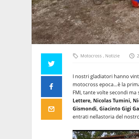
Motocross
,
Notizie
I nostri gladiatori hanno vin
motocross epoca…è la prima v
FMI, tante volte secondi ma s
Lettere, Nicolas Tumini, N
Gismondi, Giacinto Gigi Ga
entrati nellastoria del nost