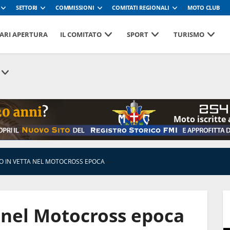
SETTORI
COMMISSIONI
COMITATI REGIONALI
MOTO CLUB
ARI APERTURA
IL COMITATO
SPORT
TURISMO
254
Moto iscritte 
ZO IN VETTA NEL MOTOCROSS EPOCA
»
»
a nel Motocross epoca