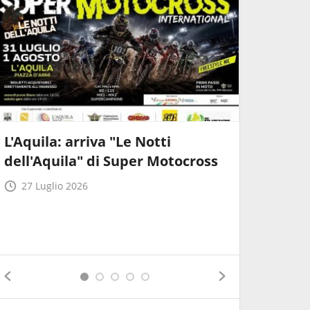
L'Aquila: arriva "Le Notti
Interna
dell'Aquila" di Super Motocross
Roseto 
27 Luglio 2026
7 Ottob