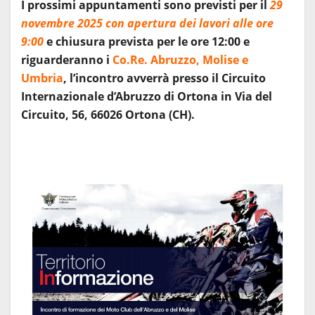
I prossimi appuntamenti sono previsti per
il
29
novembre
2025
con apertura dei lavori alle ore
9:00
e chiusura prevista per le ore 12:00
e
riguarderanno
i
Co.Re.
Abruzzo, Molise e
Umbria
,
l’incontro avverrà
presso il Circuito
Internazionale d’Abruzzo di Ortona
in
Via del
Circuito, 56, 66026 Ortona
(
CH
)
.